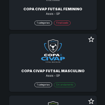
COPA CIVAP FUTSAL FEMININO
Assis - SP
1 categorias
Finalizado
star_border
COPA CIVAP FUTSAL MASCULINO
Assis - SP
1 categorias
Em andamento
star_border