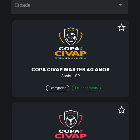
Cidade
star_border
COPA CIVAP MASTER 40 ANOS
Assis - SP
1 categorias
Em andamento
star_border