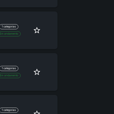
1 categorias
star_border
Em andamento
1 categorias
star_border
Em andamento
1 categorias
star_border