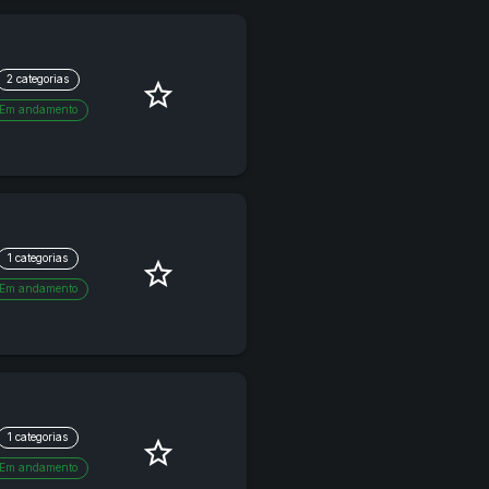
2 categorias
star_border
Em andamento
1 categorias
star_border
Em andamento
1 categorias
star_border
Em andamento